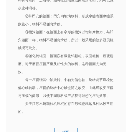
料有可能向一边滑移。如将拉丝槽做成两端封闭型，则可以减
少这种滑移。
②带凹穴的辊面：凹穴内填满物料，形成摩擦表面摩擦系
数较小，物料不易侧向滑移。
③槽沟辊面：在辊面上有窄形的槽沟以增加摩擦力，与凹
穴辊面一样，物料不易侧向滑移，所以一般采用的较多冠贝机
械撰写此文。
④碳化钨辊面：辊面嵌有碳化钨颗粒，表面粗糙，质硬耐
磨。对于磨损压辊严重及粘性大的物料，这种辊面尤为见
效。
每一压辊绕其中轴旋转。中轴为偏心轴，旋转调节螺栓使
偏心轴转动，压辊的旋转中心轴也随之改变，由此可改变压辊
与压模的间隙，以使不同原料或产品获得理想的压制效果。
关于江苏木屑颗粒机压棍的存在形式也就这几种比较常用
的。