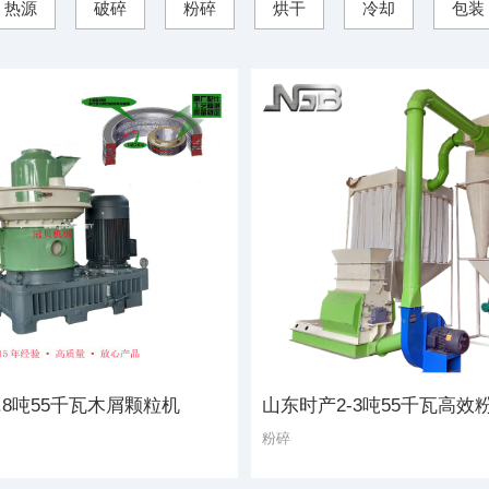
热源
破碎
粉碎
烘干
冷却
包装
.8吨55千瓦木屑颗粒机
山东时产2-3吨55千瓦高效
粉碎