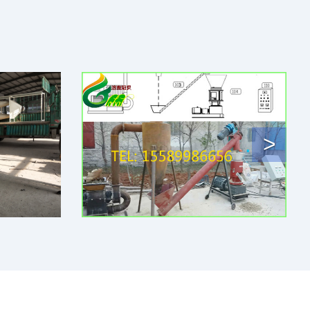
Nex
>