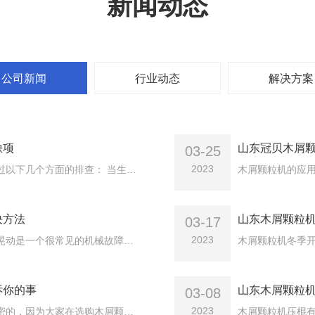
新闻动态
公司新闻
行业动态
解决方案
缺项
山东冠贝木屑
03-25
2023
生物质颗粒机启动不起来可能是电机缺项需要经过以下几个方面的排查： 当生物质颗粒机电源接通后时，一般会发出沉闷的嗡嗡声而无法起动。因为缺一相电源后，定子铁心中产生的是单相脉动磁场，分解成得到正逆序幅值相等的旋转磁势。 生物质颗粒机此时短路转子对定子正逆序磁势产生效应相等的反作用，与定子合成后产生正逆序相等的磁场，这时正逆序转矩也相等，不能使电动机产生起动转矩，电机也就不能起动。
决方法
山东木屑颗粒
03-17
2023
屑颗粒机在使用过程中总有这样那样问题，主轴晃动是一个很常见的机械故障，下面小编就给大家简单介绍一下木屑颗粒机造成故障发生的原因及解决方法：1.主轴尾部未收紧或收不紧；2.木屑颗粒机主轴轴承花栏变形或轴承磨损；
诉你的事
山东木屑颗粒
03-08
2023
木屑颗粒机的购买所有厂家都不会告诉你这个秘密的，因为大家在选购木屑颗粒机的时候在问及易损件的时候，首先知道的是磨具和压棍，至于轴承销售人员只是一句话带过，不会带你真正的剖析关于轴承的深层次问题，因为你了解的更多，他们的专业知识不足以回答你的问题，其实木屑颗粒机设备的轴承配合是降低颗粒机能耗，提高木屑颗粒机工作效率的有效方法，保证机器正常运转、提高轴承的使用寿命和充分利用轴承的承载能力关系很大。也是