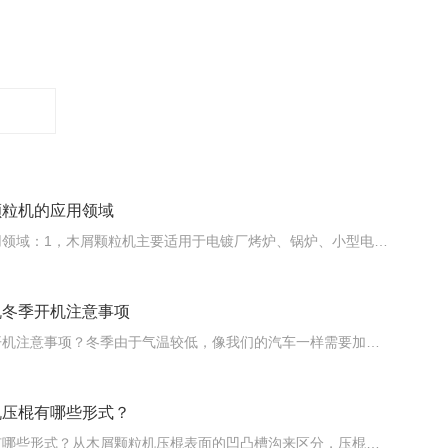
颗粒机的应用领域
木屑颗粒机的应用领域：1，木屑颗粒机主要适用于电镀厂烤炉、锅炉、小型电站锅炉、工业窑炉、烘干设备、干燥设备、食品烘干设备、燃煤大吨位锅炉等各种热能行业。2，木屑颗粒机为工业制造提供很多的便利，包括民用，工业等领域。
机冬季开机注意事项
木屑颗粒机冬季开机注意事项？冬季由于气温较低，像我们的汽车一样需要加防冻液，同样，木屑颗粒机冬季也需要加强防冻。我们都知道，木屑颗粒机的构造由电机、减速机、轴承室、润滑系统组成，在冬季低温环境下木屑颗粒机如果停机一晚上再次启动的话会变得很困难，为什么?
机压棍有哪些形式？
木屑颗粒机压棍有哪些形式？从木屑颗粒机压棍表面的凹凸槽沟来区分，压棍分为拉丝辊面，槽沟辊面，碳化钨辊面。压辊的材料及表面 模、辊线速度在生产过程中是基本相等的，压辊一般用高碳合金钢制造。为使物料压入模孔，压辊与物料间必须有一定的摩擦力。压辊做成不同形式的粗糙表面，以防止压辊打滑。 一般情况下压棍的表面有以下几种：①拉丝辊面：是目前最常见的一种，防滑能力较强，但物料有可能向一边滑移。如将拉丝槽做成两