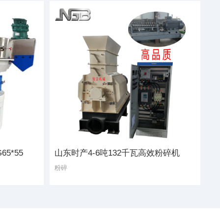
5*55
山东时产4-6吨132千瓦高效粉碎机
粉碎