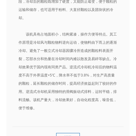
段，冷却后的颗粒既增加了硬度，又能防止霉变，便于颗粒的
运输和储存，也可适用于粉料、大直径颗粒以及团块状的冷
却。
该机具有占地面积小，结构紧凑，操作方便等特点。其工
作原理是冷却风与颗粒物料逆向运动，使物料由下而上的逐渐
冷却。避免了一般立式冷却器因骤冷所造成的颗粒料表面开
裂，芯部水分和热量在冷却时间内难以散发及易碎等缺点。冷
却效果优于国内现有同类产品。逆流式冷却机冷却后的物料温
度不高于外界温度+5℃，降水率不低于3.8%，对生产高质量
的颗粒，延长颗粒的储存时间，提高经济效益起到了较好的作
用。逆流式冷却机采用独特的滑阀振动式排料，运转平稳，排
料流畅。该机产量大，冷却效果好，自动化程度高，噪音低，
便于维修。