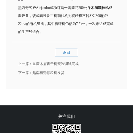
墨西哥客户Alejandro成功订购一套简易200公斤
木屑颗粒机
成
套设备，该成套设备主机颗粒机为辊转模不转SKJ300配带
22kw的电机组成，其中粉碎机仍然为7.5kw，一次来组成完成
的生产线组合。
返回
上一篇：
重庆木屑烘干机安装调试完成
下一篇：
越南稻壳颗粒机发货
关注我们