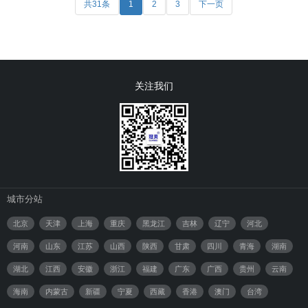
共31条
1
2
3
下一页
关注我们
城市分站
北京
天津
上海
重庆
黑龙江
吉林
辽宁
河北
河南
山东
江苏
山西
陕西
甘肃
四川
青海
湖南
湖北
江西
安徽
浙江
福建
广东
广西
贵州
云南
海南
内蒙古
新疆
宁夏
西藏
香港
澳门
台湾