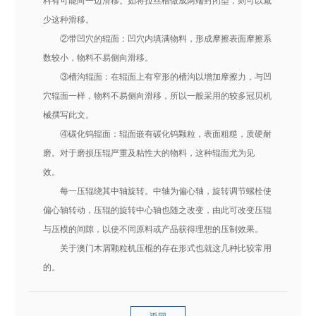
料有可能向一边滑移。如将拉丝槽做成两端封闭型，则可以减
少这种滑移。
②带凹穴的辊面：凹穴内填满物料，形成摩擦表面摩擦系
数较小，物料不易侧向滑移。
③槽沟辊面：在辊面上有窄形的槽沟以增加摩擦力，与凹
穴辊面一样，物料不易侧向滑移，所以一般采用的较多冠贝机
械撰写此文。
④碳化钨辊面：辊面嵌有碳化钨颗粒，表面粗糙，质硬耐
磨。对于磨损压辊严重及粘性大的物料，这种辊面尤为见
效。
每一压辊绕其中轴旋转。中轴为偏心轴，旋转调节螺栓使
偏心轴转动，压辊的旋转中心轴也随之改变，由此可改变压辊
与压模的间隙，以使不同原料或产品获得理想的压制效果。
关于澳门木屑颗粒机压棍的存在形式也就这几种比较常用
的。