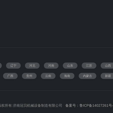
辽宁
河北
河南
山东
江苏
山西
广西
贵州
云南
海南
内蒙古
新疆
版权所有:济南冠贝机械设备制造有限公司
备案号：鲁ICP备14027261号-