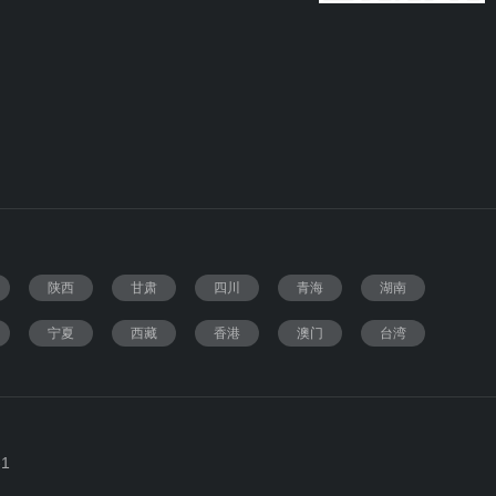
陕西
甘肃
四川
青海
湖南
宁夏
西藏
香港
澳门
台湾
1