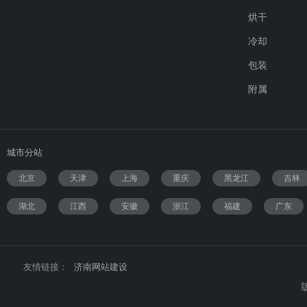
烘干
冷却
包装
附属
城市分站
北京
天津
上海
重庆
黑龙江
吉林
湖北
江西
安徽
浙江
福建
广东
友情链接：
济南网站建设