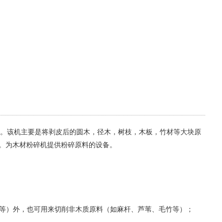
域。该机主要是将剥皮后的圆木，径木，树枝，木板，竹材等大块原
分。为木材粉碎机提供粉碎原料的设备。
板等）外，也可用来切削非木质原料（如麻杆、芦苇、毛竹等）；