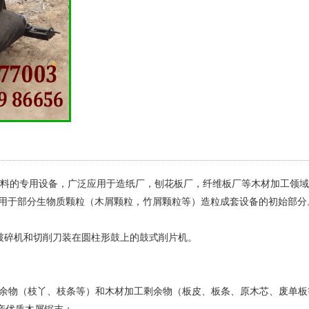
角料的专用设备，广泛应用于造纸厂，刨花板厂，纤维板厂等木材加工领
泛应用于部分生物质颗粒（木屑颗粒，竹屑颗粒等）造粒成套设备的初始部
破碎机和切削刀装在圆柱形鼓上的鼓式削片机。
伐剩余物（枝丫、枝条等）和木材加工剩余物（板皮、板条、原木芯、废单
产优质木屑锯末；