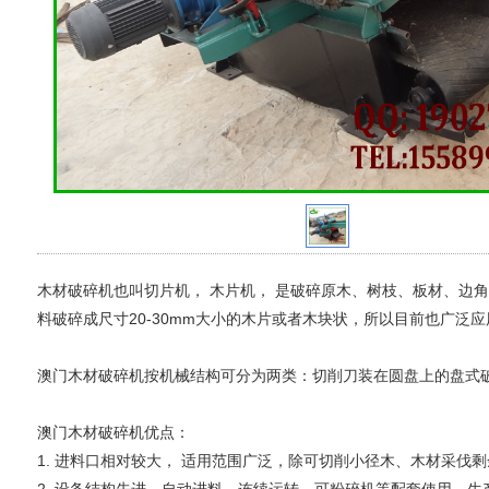
木材破碎机也叫切片机， 木片机， 是破碎原木、树枝、板材、边
料破碎成尺寸20-30mm大小的木片或者木块状，所以目前也广
澳门木材破碎机按机械结构可分为两类：切削刀装在圆盘上的盘式
澳门木材破碎机优点：
1. 进料口相对较大， 适用范围广泛，除可切削小径木、木材采
2. 设备结构先进，自动进料，连续运转，可粉碎机等配套使用，生